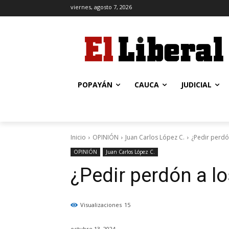
viernes, agosto 7, 2026
POPAYÁN
CAUCA
JUDICIAL
Inicio
OPINIÓN
Juan Carlos López C.
¿Pedir perdón
OPINIÓN
Juan Carlos López C.
¿Pedir perdón a lo
Visualizaciones
15
octubre 13, 2024