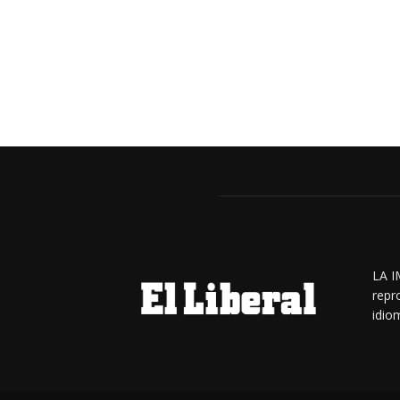
LA I
repr
idiom