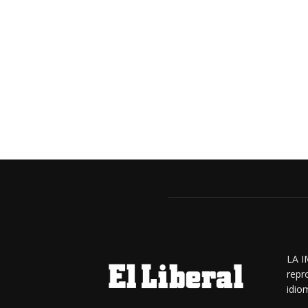
LA I
repr
idiom