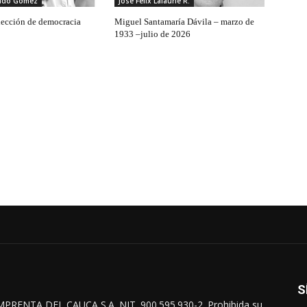
rado Gómez
José Félix Lafaurie R.
 lección de democracia
Miguel Santamaría Dávila – marzo de
1933 –julio de 2026
S
MPRENTA DEL CAUCA S.A. NIT. 900.595.930-2. Prohibida su