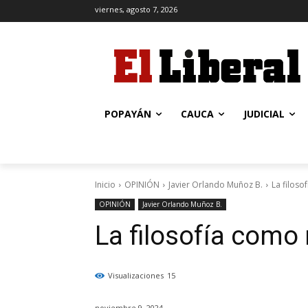
viernes, agosto 7, 2026
POPAYÁN
CAUCA
JUDICIAL
Inicio
OPINIÓN
Javier Orlando Muñoz B.
La filos
OPINIÓN
Javier Orlando Muñoz B.
La filosofía como
Visualizaciones
15
noviembre 9, 2024