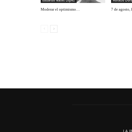
Eduardo Nates López
Horacio Do
Moderar el optimismo…
7 de agosto,
LA I