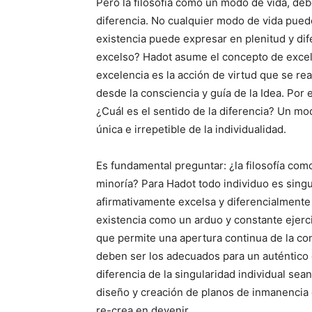
Pero la filosofía como un modo de vida, deb
diferencia. No cualquier modo de vida puede
existencia puede expresar en plenitud y dif
excelso? Hadot asume el concepto de excelen
excelencia es la acción de virtud que se rea
desde la consciencia y guía de la Idea. Por e
¿Cuál es el sentido de la diferencia? Un mo
única e irrepetible de la individualidad.
Es fundamental preguntar: ¿la filosofía com
minoría? Para Hadot todo individuo es singul
afirmativamente excelsa y diferencialmente 
existencia como un arduo y constante ejercic
que permite una apertura continua de la con
deben ser los adecuados para un auténtico c
diferencia de la singularidad individual sean
diseño y creación de planos de inmanencia e
re-crea en devenir.