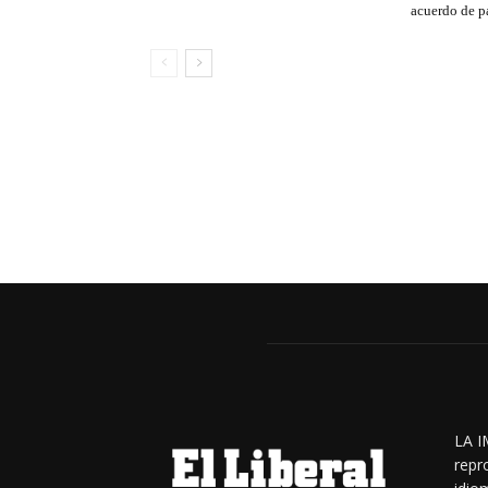
acuerdo de p
LA I
repr