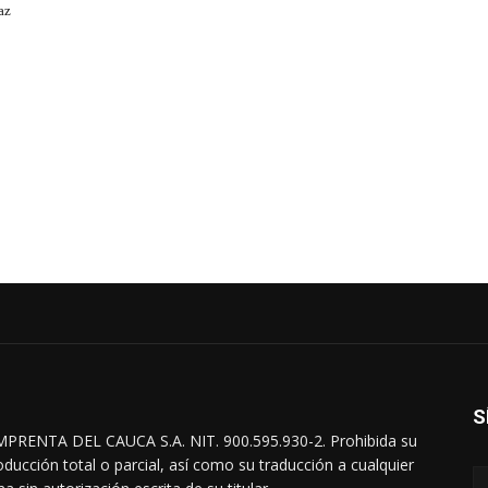
az
S
MPRENTA DEL CAUCA S.A. NIT. 900.595.930-2. Prohibida su
oducción total o parcial, así como su traducción a cualquier