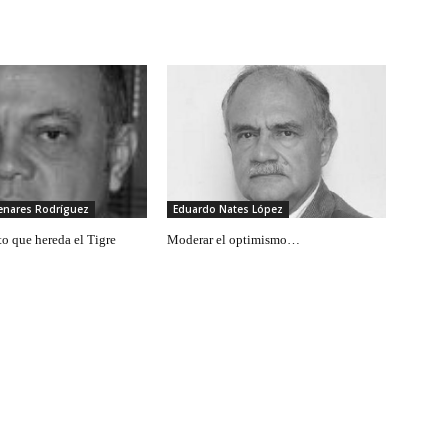
menares Rodríguez
Eduardo Nates López
to que hereda el Tigre
Moderar el optimismo…