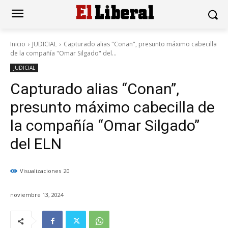
Inicio
JUDICIAL
Capturado alias "Conan", presunto máximo cabecilla
de la compañía "Omar Silgado" del...
JUDICIAL
Capturado alias “Conan”,
presunto máximo cabecilla de
la compañía “Omar Silgado”
del ELN
Visualizaciones
20
noviembre 13, 2024