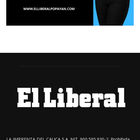
LA IMPRENTA DEL CAUCA S.A. NIT. 900.595.930-2. Prohibida