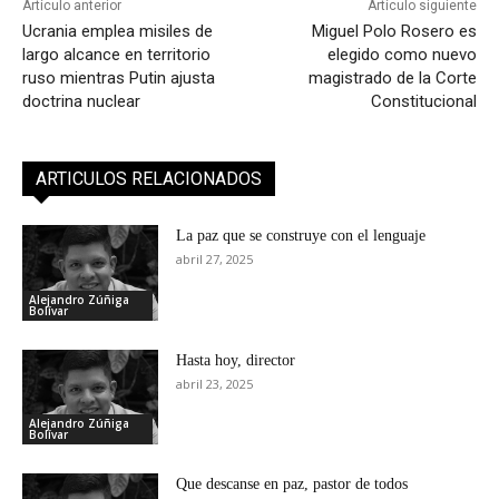
Artículo anterior
Artículo siguiente
Ucrania emplea misiles de
Miguel Polo Rosero es
largo alcance en territorio
elegido como nuevo
ruso mientras Putin ajusta
magistrado de la Corte
doctrina nuclear
Constitucional
ARTICULOS RELACIONADOS
La paz que se construye con el lenguaje
abril 27, 2025
Alejandro Zúñiga
Bolívar
Hasta hoy, director
abril 23, 2025
Alejandro Zúñiga
Bolívar
Que descanse en paz, pastor de todos