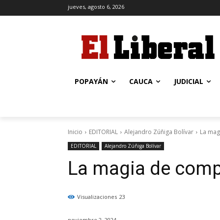
jueves, agosto 6, 2026
POPAYÁN
CAUCA
JUDICIAL
Inicio
EDITORIAL
Alejandro Zúñiga Bolívar
La mag
EDITORIAL
Alejandro Zúñiga Bolívar
La magia de compa
Visualizaciones
23
noviembre 2, 2024