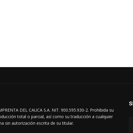
S
MPRENTA DEL CAUCA S.A. NIT. 900.595.930-2. Prohibida su
oducción total o parcial, así como su traducción a cualquier
a sin autorización escrita de su titular.