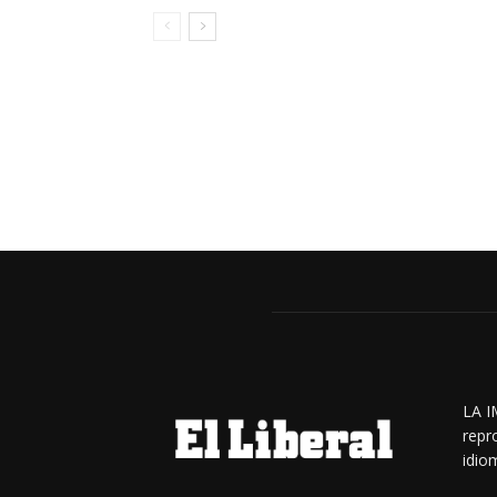
LA I
repr
idiom