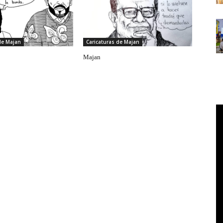
de Majan
Caricaturas de Majan
Majan