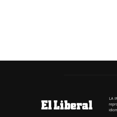
LA I
repr
idiom