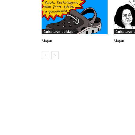
Caricaturas de Majan
Caricaturas 
Majan
Majan