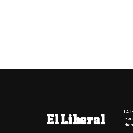
LA I
repr
idiom