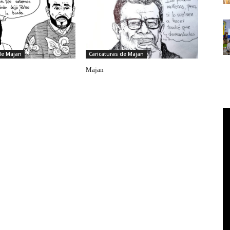
de Majan
Caricaturas de Majan
Majan